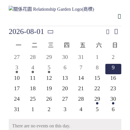
略
過
內
容
Events
Even
2026-08-01
Search
Events
Month
View
Select
Search
Navig
Calendar
一
星期一
二
星期二
三
星期三
四
星期四
五
星期五
六
星期六
日
星期
date.
and
of
0
0
0
0
0
0
0
27
28
29
30
31
1
2
Views
Events
events
events
events
events
events
events
events
1
1
1
0
0
0
0
Navigati
3
4
5
6
7
8
9
event
event
event
events
events
events
events
0
0
0
0
0
0
0
10
11
12
13
14
15
16
events
events
events
events
events
events
events
0
0
0
0
0
0
0
17
18
19
20
21
22
23
events
events
events
events
events
events
events
0
0
0
0
0
1
1
24
25
26
27
28
29
30
events
events
events
events
events
event
event
0
0
0
0
0
0
0
31
1
2
3
4
5
6
events
events
events
events
events
events
events
There are no events on this day.
Notice