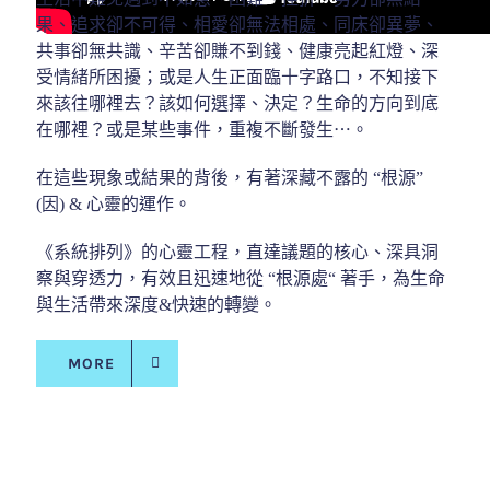
果、追求卻不可得、相愛卻無法相處、同床卻異夢、
共事卻無共識、辛苦卻賺不到錢、健康亮起紅燈、深
受情緒所困擾；或是人生正面臨十字路口，不知接下
來該往哪裡去？該如何選擇、決定？生命的方向到底
在哪裡？或是某些事件，重複不斷發生⋯。
在這些現象或結果的背後，有著深藏不露的 “根源”
(因) & 心靈的運作。
《系統排列》的心靈工程，直達議題的核心、深具洞
察與穿透力，有效且迅速地從 “根源處“ 著手，為生命
與生活帶來深度&快速的轉變。
MORE