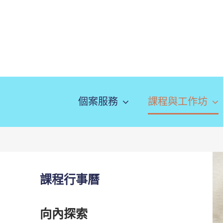
略
過
內
容
個案服務
課程與工作坊
課程行事曆
向內探索