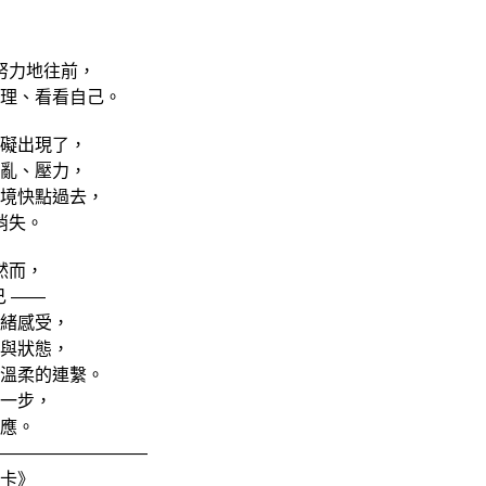
努力地往前，
理、看看自己。
礙出現了，
亂、壓力，
境快點過去，
消失。
然而，
 ——
緒感受，
與狀態，
溫柔的連繫。
一步，
應。
—————————
卡》