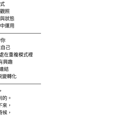
方式
行觀照
頭與狀態
活中運用
—————————
的你
識自己
、處在重複模式裡
察有興趣
的連結
續蜕變轉化
—————————
，
到的。
下來，
時候，