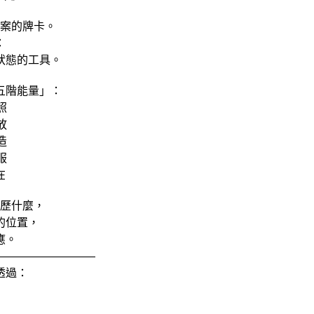
案的牌卡。
：
狀態的工具。
五階能量」：
照
放
造
服
在
歷什麼，
的位置，
應。
—————————
透過：