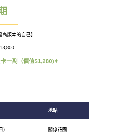
期
最高版本的自己】
8,800
一副（價值$1,280)
✦
地點
(日)
關係花園