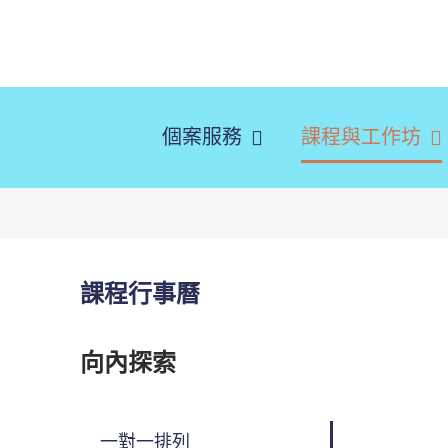
略
過
內
容
個案服務
課程與工作坊
課程行事曆
向內探索
一對一排列