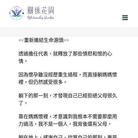
略
過
內
容
<<重新連結生命源頭>>
透過擔任代表，就釋放了那些憤怒和恨的心
情。
因為懷孕雖沒經歷重生過程，而直接躺媽媽懷
裡，但仍然感受很多。
躺下的那一刻，才發現自己已經拒絕父母很久
了，
靠在媽媽懷裡，才意識到我根本不需要那麼用
力過活，我不是一個人，我背後還有父母，
躺在地上，感謝自己、欣賞自己的那刻，更是