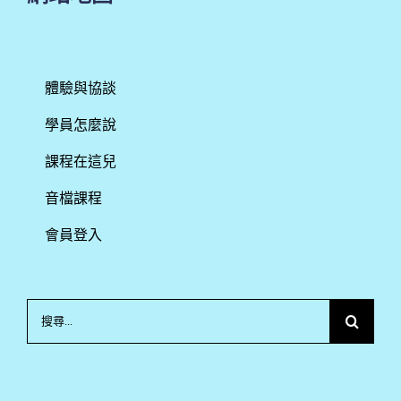
體驗與協談
學員怎麼說
課程在這兒
音檔課程
會員登入
搜
尋
結
果：