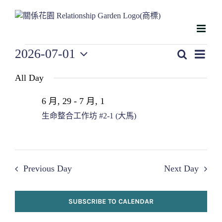
略
過
內
容
Events
Even
2026-07-01
Search
Events
Day
View
for
Select
Search
Navig
All Day
date.
2026
and
7
Views
6 月, 29
-
7 月, 1
月
Navigati
生命整合工作坊 #2-1 (大馬)
1
Previous Day
Next Day
SUBSCRIBE TO CALENDAR