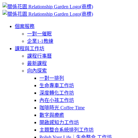
略
過
內
個案服務
容
一對一催眠
企業1-1教練
課程與工作坊
課程行事曆
最新課程
向內探索
一對一排列
生命專車工作坊
深度轉化工作坊
內在小孩工作坊
咖啡時光 Coffee Time
數字與療癒
開啟感知力工作坊
主題整合系統排列工作坊
Polish Your Life｜生命整合 工作坊