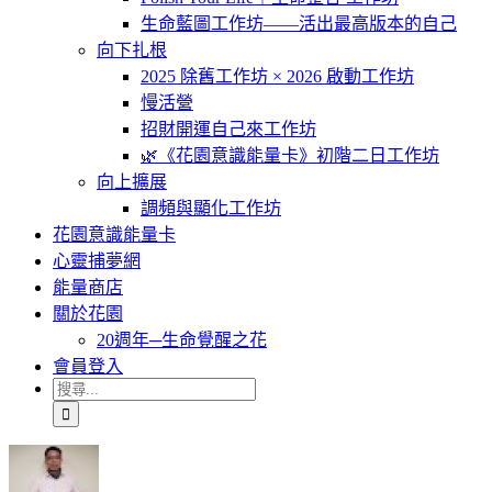
生命藍圖工作坊——活出最高版本的自己
向下扎根
2025 除舊工作坊 × 2026 啟動工作坊
慢活營
招財開運自己來工作坊
🌿《花園意識能量卡》初階二日工作坊
向上擴展
調頻與顯化工作坊
花園意識能量卡
心靈捕夢網
能量商店
關於花園
20週年─生命覺醒之花
會員登入
搜
尋
結
果：